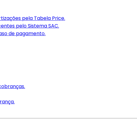
tizações pela Tabela Price.
centes pelo Sistema SAC.
raso de pagamento.
cobranças.
rança.