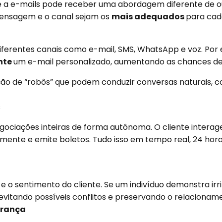
a e-mails pode receber uma abordagem diferente de out
ensagem e o canal sejam os
mais adequados
para ca
erentes canais como e-mail, SMS, WhatsApp e voz. Por ex
nte
um e-mail personalizado, aumentando as chances d
iação de “robôs” que podem conduzir conversas naturais,
s
ociações inteiras de forma autônoma. O cliente intera
mente e emite boletos. Tudo isso em tempo real, 24 hora
e o sentimento do cliente. Se um indivíduo demonstra irri
tando possíveis conflitos e preservando o relacioname
brança