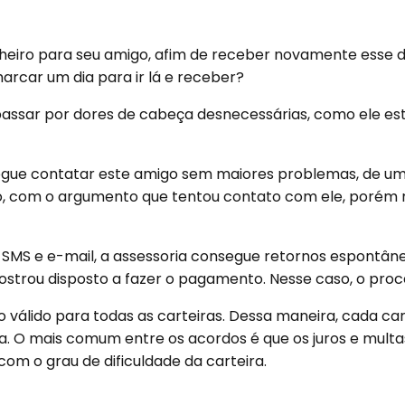
iro para seu amigo, afim de receber novamente esse din
car um dia para ir lá e receber?
passar por dores de cabeça desnecessárias, como ele es
gue contatar este amigo sem maiores problemas, de um
go, com o argumento que tentou contato com ele, porém
S e e-mail, a assessoria consegue retornos espontâneo
mostrou disposto a fazer o pagamento. Nesse caso, o proc
válido para todas as carteiras. Dessa maneira, cada ca
 O mais comum entre os acordos é que os juros e multas f
m o grau de dificuldade da carteira.