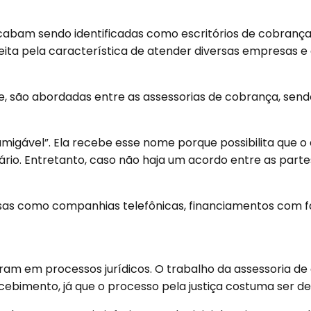
abam sendo identificadas como escritórios de cobrança 
o é feita pela característica de atender diversas empresa
te, são abordadas entre as assessorias de cobrança, send
igável”. Ela recebe esse nome porque possibilita que o 
rio. Entretanto, caso não haja um acordo entre as part
as como companhias telefônicas, financiamentos com f
aram em processos jurídicos. O trabalho da assessoria d
cebimento, já que o processo pela justiça costuma ser 